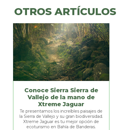
OTROS
ARTÍCULOS
OTROS ARTÍCULOS
Observación
de
aves,
un
Xtreme
Jaguar
divertido
te
pasatiempo
ofrece
los
mejores
tours.
Conoce Sierra Sierra de
Ven
GUIR LEYENDO
Descubr
Vallejo de la mano de
y
sus inc
Xtreme Jaguar
conoce
las
presentamos los increíbles paisajes de
guacamayas
ierra de Vallejo y su gran biodiversidad.
Riviera Na
verdes
treme Jaguar es tu mejor opción de
numerosas
y
ecoturismo en Bahía de Banderas.
Bellas playa
otras