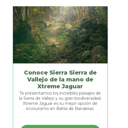
Observación
de
aves,
un
Xtreme
Jaguar
divertido
te
pasatiempo
ofrece
los
mejores
tours.
Conoce Sierra Sierra de
Ven
GUIR LEYENDO
Vallejo de la mano de
y
Xtreme Jaguar
conoce
las
Te presentamos los increíbles paisajes de
guacamayas
la Sierra de Vallejo y su gran biodiversidad.
verdes
Xtreme Jaguar es tu mejor opción de
y
ecoturismo en Bahía de Banderas.
otras
Conoce
especies
Sierra
de
aves