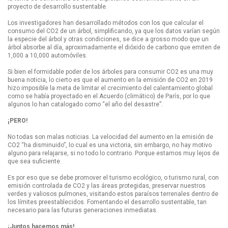
proyecto de desarrollo sustentable.
Los investigadores han desarrollado métodos con los que calcular el
consumo del CO2 de un árbol, simplificando, ya que los datos varían según
la especie del árbol y otras condiciones, se dice a grosso modo que un
árbol absorbe al día, aproximadamente el dióxido de carbono que emiten de
1,000 a 10,000 automóviles.
Si bien el formidable poder de los árboles para consumir CO2 es una muy
buena noticia, lo cierto es que el aumento en la emisión de CO2 en 2019
hizo imposible la meta de limitar el crecimiento del calentamiento global
como se había proyectado en el Acuerdo (climático) de París, por lo que
algunos lo han catalogado como “el año del desastre”.
¡PERO!
No todas son malas noticias. La velocidad del aumento en la emisión de
CO2 “ha disminuido”, lo cual es una victoria, sin embargo, no hay motivo
alguno para relajarse, si no todo lo contrario. Porque estamos muy lejos de
que sea suficiente.
Es por eso que se debe promover el turismo ecológico, o turismo rural, con
emisión controlada de CO2 y las áreas protegidas, preservar nuestros
verdes y valiosos pulmones, visitando estos paraísos terrenales dentro de
los límites preestablecidos. Fomentando el desarrollo sustentable, tan
necesario para las futuras generaciones inmediatas.
¡Juntos hacemos más!