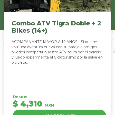
 2
Combo ATV Tigra Single 
Hike (04+)
s
INDIVIDUAL | Luego de recorrer los sinuosos y
s
frondosos senderos de la selva tropical en más 
íso
exclusivo ATV Tour de Puerto Vallarta y Riviera
a en
Nayarit, podrás hacer caminata para los amante
de la na...
Desde:
$ 2,510
MXN