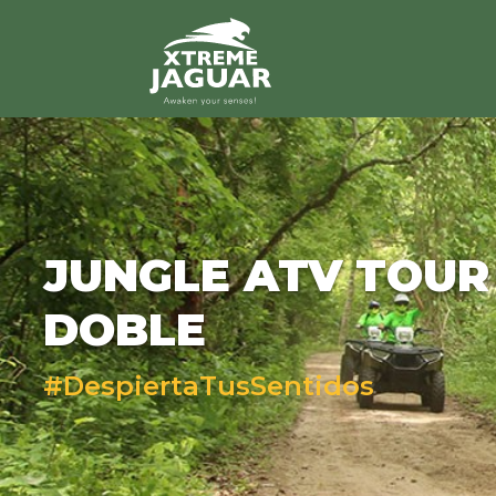
>
JUNGLE ATV TOUR
DOBLE
#DespiertaTusSentidos