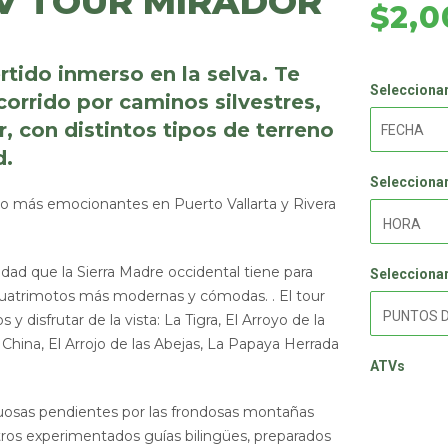
V TOUR MIRADOR
$2,0
rtido inmerso en la selva. Te
Seleccionar
corrido por caminos silvestres,
r, con distintos tipos de terreno
d.
Seleccionar
to más emocionantes en Puerto Vallarta y Rivera
idad que la Sierra Madre occidental tiene para
Seleccionar
 cuatrimotos más modernas y cómodas. . El tour
 y disfrutar de la vista: La Tigra, El Arroyo de la
 China, El Arrojo de las Abejas, La Papaya Herrada
ATVs
nuosas pendientes por las frondosas montañas
os experimentados guías bilingües, preparados