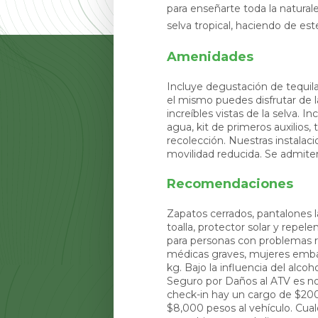
para enseñarte toda la natural
selva tropical, haciendo de est
Amenidades
Incluye degustación de tequil
el mismo puedes disfrutar de l
increíbles vistas de la selva. I
agua, kit de primeros auxilios,
recolección. Nuestras instalac
movilidad reducida. Se admite
Recomendaciones
Zapatos cerrados, pantalones l
toalla, protector solar y repel
para personas con problemas re
médicas graves, mujeres embar
kg. Bajo la influencia del alcoho
Seguro por Daños al ATV es no 
check-in hay un cargo de $20
$8,000 pesos al vehículo. Cual