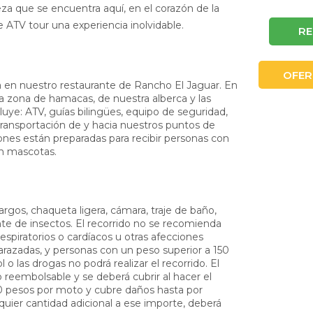
eza que se encuentra aquí, en el corazón de la
e ATV tour una experiencia inolvidable.
R
OFER
a en nuestro restaurante de Rancho El Jaguar. En
a zona de hamacas, de nuestra alberca y las
ncluye: ATV, guías bilingües, equipo de seguridad,
 transportación de y hacia nuestros puntos de
iones están preparadas para recibir personas con
n mascotas.
argos, chaqueta ligera, cámara, traje de baño,
ente de insectos. El recorrido no se recomienda
spiratorios o cardíacos u otras afecciones
azadas, y personas con un peso superior a 150
l o las drogas no podrá realizar el recorrido. El
reembolsable y se deberá cubrir al hacer el
0 pesos por moto y cubre daños hasta por
quier cantidad adicional a ese importe, deberá