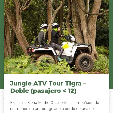
Jungle ATV Tour Tigra –
Doble (pasajero < 12)
Explora la Sierra Madre Occidental acompañado de
un menor, en un tour guiado a bordo de una de